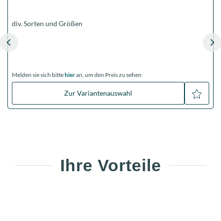
div. Sorten und Größen
Melden sie sich bitte
hier
an, um den Preis zu sehen
M
Zur Variantenauswahl
Ihre Vorteile