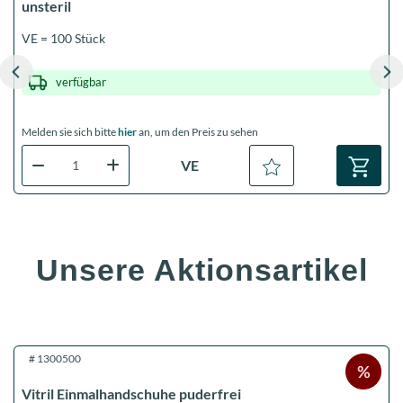
unsteril
VE = 100 Stück
verfügbar
Melden sie sich bitte
hier
an, um den Preis zu sehen
M
VE
Unsere Aktionsartikel
S
S
#
1300500
Vitril Einmalhandschuhe puderfrei