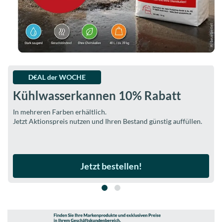
Kasse &
Zubehör
Office-
Artikel
D€AL der WOCHE
D€AL der WOCHE
Aktionen
Kühlwasserkannen 10% Rabatt
Kundendiensteimer 10% Rabatt
Neuheiten
In mehreren Farben erhältlich.
In mehreren Farben erhältlich.
Shop-
Jetzt Aktionspreis nutzen und Ihren Bestand günstig auffüllen.
Jetzt Aktionspreis nutzen und Ihren Bestand günstig auffüllen.
Artikel
Ladenbau
Jetzt bestellen!
Jetzt bestellen!
Einstellungen
&
Hilfe