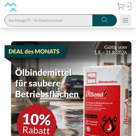
Alle
Kategorien
Bistro
Hygiene
&
Reinigung
Arbeitsschutz
Fahrbahn
& Service