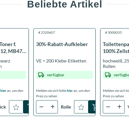
Beliebte Artikel
#
2520607
#
3000035
oner f.
30%-Rabatt-Aufkleber
Toilettenpap
512, MB472,
100% Zellst
hwarz
VE = 200 Klebe-Etiketten
hochweiß, 250 Blatt, VE = 64
n
Rollen
verfügbar
verfügb
e
hier
an, um den
Melden sie sich bitte
hier
an, um den
Melden sie sich b
Preis zu sehen
Preis zu sehen
ück
Rolle