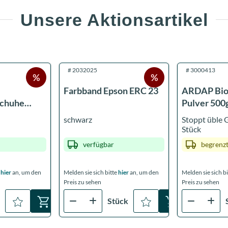
Unsere Aktionsartikel
#
2032025
#
3000413
Farbband Epson ERC 23
ARDAP Bio
schuhe
Pulver 500
, puderfrei,
schwarz
Stoppt üble 
Stück
verfügbar
begrenzt
e
hier
an, um den
Melden sie sich bitte
hier
an, um den
Melden sie sich b
Preis zu sehen
Preis zu sehen
E
Stück