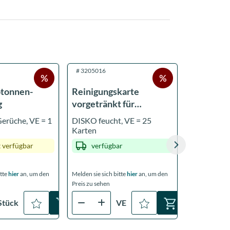
#
3205016
#
3210087
tonnen-
Reinigungskarte
medComfo
g
vorgetränkt für
Mundsch
Banknotenprüfer
PLUS
Gerüche, VE = 1
DISKO feucht, VE = 25
1 VE = 50 
Karten
 verfügbar
verfügbar
verfü
itte
hier
an, um den
Melden sie sich bitte
hier
an, um den
Melden sie sich
Preis zu sehen
Preis zu sehen
Stück
VE