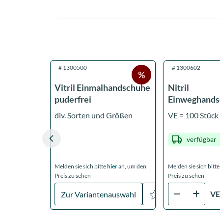
#
1300500
#
1300602
Vitril Einmalhandschuhe
Nitril
puderfrei
Einweghand
schwarz, Gr. L
div. Sorten und Größen
VE = 100 Stück
unsteril
verfügbar
Melden sie sich bitte
hier
an, um den
Melden sie sich bitt
Preis zu sehen
Preis zu sehen
V
Zur Variantenauswahl