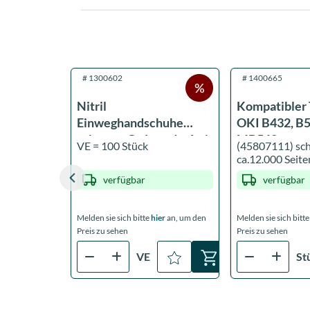
#
1300602
#
1400665
Nitril
Kompatibler T
Einweghandschuhe
OKI B432, B
schwarz, Gr. L, puderfrei,
MB562
VE = 100 Stück
(45807111) sc
unsteril
ca.12.000 Seite
verfügbar
verfügbar
Melden sie sich bitte
hier
an, um den
Melden sie sich bitt
Preis zu sehen
Preis zu sehen
VE
St