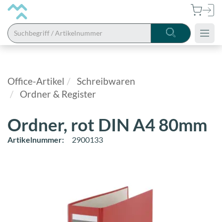
Alle
Kategorien
Office-Artikel
Schreibwaren
Ordner & Register
Bistro
Hygiene
Ordner, rot DIN A4 80mm
&
Artikelnummer:
2900133
Reinigung
Arbeitsschutz
Fahrbahn
& Service