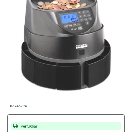
Kasse &
Zubehör
Office-
Artikel
Aktionen
Neuheiten
Shop-
Artikel
Ladenbau
#
6746794
Einstellungen
&
Hilfe
verfügbar