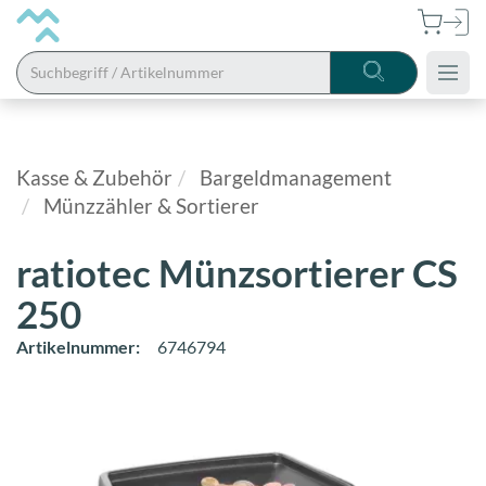
Alle
Kategorien
Kasse & Zubehör
Bargeldmanagement
Münzzähler & Sortierer
Bistro
Hygiene
ratiotec Münzsortierer CS
&
250
Reinigung
Artikelnummer:
6746794
Arbeitsschutz
Fahrbahn
& Service